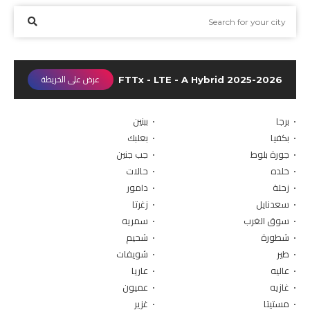
إتّصل بنا
كشف السرعة
FTTx - LTE - A Hybrid 2025-2026
عرض على الخريطة
الدليل
• برجا
• ببنين
خطة الإنتشار
• بكفيا
• بعلبك
• جورة بلوط
• جب جنين
حسابي
• خلده
• حالات
• زحلة
• دامور
• سعدنايل
• زغرتا
• سوق الغرب
• سمريه
• شطورة
• شحيم
• طير
• شويفات
• عاليه
• عاريا
• غازيه
• عميون
• مستيتا
• غزير