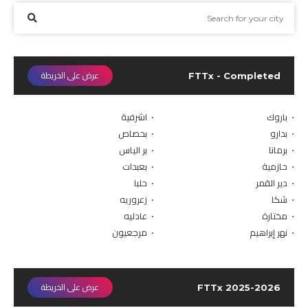
إتّصل بنا
كشف السرعة
FTTx - Completed
عرض على الخريطة
الدليل
• باروك
• اشرفية
خطة الإنتشار
• بدارو
• بحصاص
• برمانا
• بر الياس
حسابي
• حازمية
• بعبدات
• دير القمر
• حلبا
• شكا
• زعروريه
• مختارة
• عادليه
• نهر إبراهيم
• مرجعيون
FTTx 2025-2026
عرض على الخريطة