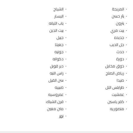
• المريجة
• الشياح
• بئر حسن
• اليسار
• بترون
• باب التبانه
• بيت مري
• بيت الدين
• جديده
• جبيل
• جل الديب
• جعيتا
• حدث
• جونيه
• دورة
• دكوانه
• ذوق مخايل
• دير قوبل
• رياض الصلح
• راس النبه
• صيدا
• سن الفيل
• طرابلس التل
• ضبييه
• عمشيت
• عمروسيه
• كفر ياسين
• فرن الشباك
• منصوريه
• متن معين
• نهر