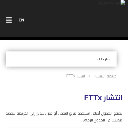
EN
أفراد
مؤسسات
خريطة الانتشار
/
انتشار FTTx
تعرّف على أوجيرو
انتشار FTTx
إسأل خبراءنا
مناقصات
تصفح الجدول أدناه ، استخدم مربع البحث ، أو قم بالتبديل إلى الخريطة لتحديد
مدينتك في الجدول الزمني