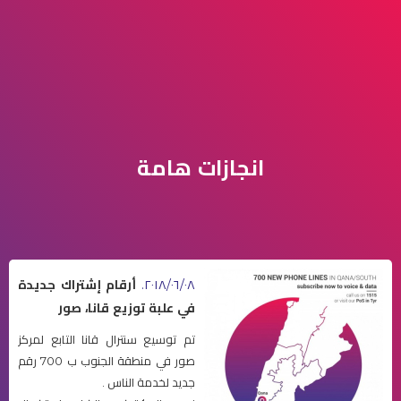
انجازات هامة
٢٠١٨/٠٦/٠٨.
أرقام إشتراك جديدة
في علبة توزيع قانا، صور
تم توسيع سنترال قانا التابع لمركز
صور في منطقة الجنوب ب 700 رقم
جديد لخدمة الناس .