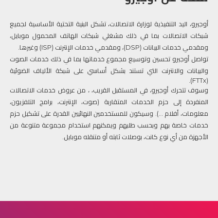
إتّصل بنا
أوجيرو، اليد التنفيذية لوزارة الاتصالات، تشكل البنية التحتية الأساسية لجميع
كشف السرعة
شبكات الاتصالات بما في ذلك مشغلي شبكات الهاتف المحمول موبايل،
ومقدمي خدمات البيانات (DSP)، ومقدمي خدمات الإنترنت (ISP) وغيرها.
الدليل
تواصل أوجيرو تحسين وتوسيع مجموع خدماتها بما في ذلك خدمات الصوت
والبيانات والانترنت التي تستند بشكل أساسي على شبكة الألياف الضوئية
(FTTx).
خطة الإنتشار
وسوف تتحرك أوجيرو، في المستقبل القريب، ، من عروض خدمات الاتصالات
المنفردة إلى حزم الخدمات المتقاربة (صوت، الإنترنت، برامج التلفزيون،
معلومات، أفلام ...). وسيكون للمستخدمين النهائيين القدرة على تشكيل حزم
حسابي
خدمات خاصة بهم وبحسب طلبهم ويمكنهم استخدام مجموعة متنوعة من
الأجهزة من أي نوع كانت، بوصلات ثابته أو متنقله موبايل.