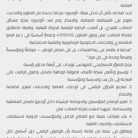
العامة.
تحت قيادته، يأمل أن تدخل هيئة «أوجيرو» مرحلة جديدة من التطوير والتحديث،
تقوم على الشفافية، الفعالية، والابتكار. ولم تعد «أوجيرو» مجرّد مشغّل
اتصالات تقليدي، بل أصبحت الركيزة الرقمية للدولة اللبنانية، ونقطة الانطلاق
لشركة اتصالات لبنان وفق القانون 431/2002 وعنصرًا أساسيًا في دعم النمو
الاقتصادي والخدمات الحكومية الإلكترونية والتنمية الاجتماعية.
"هدفنا لا يقتصر على ربط الشبكات، بل على تمكين الوطن — مواطنًا ومؤسسةً
وفرصةً واحدة في كل مرة."
يرتكز التصوّر الاستراتيجي للمهندس عويدات على أربعة محاور رئيسية:
1. توسيع وتأمين شبكة الألياف الضوئية الوطنية لضمان وصول الإنترنت عالي
السرعة إلى كل بيت ومدرسة ومؤسسة.
2. تسريع التحوّل الرقمي في الإدارات العامة والخدمات لتعزيز الكفاءة
والابتكار.
3. تعزيز الإصلاح المؤسسي والحوكمة الرشيدة داخل أوجيرو لضمان الشفافية
والاستدامة. تمهيدا لانشاء شركة اتصالات لبنان.
4. بناء شراكات متينة مع القطاع الخاص والمؤسسات الدولية لاستقطاب
الاستثمارات والخبرات التقنية.
وينطلق في عمله من قناعة راسخة بأن الوصول الرقمي حق أساسي لكل