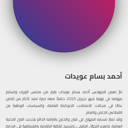
أحمد بسام عويدات
تمّ تعيين المهندس أحمد بسام عويدات بقرار من مجلس الوزراء واستلم
مهامه في نهاية شهر حزيران 2025، حاملاً معه خبرة تمتد لأكثر من ثلاثين
عامًا في مجالات الاتصالات، الحوكمة العامة، والسياسات الوطنية بين
القطاعين الخاص والعام.
وقد تميّز مساره المهني في لبنان والخارج بالتزامه الدائم بتحديث البنى التحتية
العامة، وتعزيز التحوّل الرقمي، وترسيخ ثقافة الكفاءة والشفافية في الإدارة