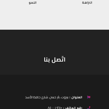
النزاهة
النمو
اتّصل بنا
العنوان :
بيروت، بئر حسن، شارع حافظ الأسد
رقم الهاتف :
+٩٦١ ١ ٨٤٠٠٠٠