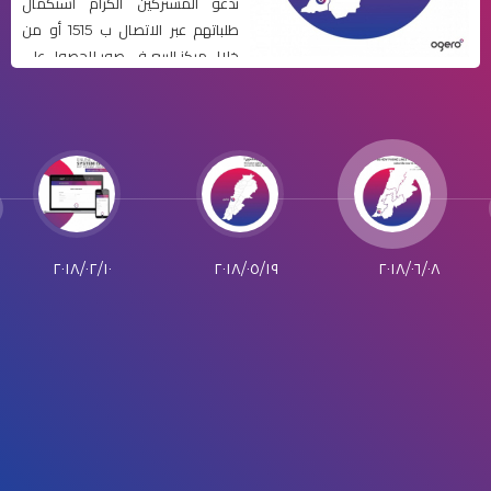
ندعو المشتركين الكرام استكمال
طلباتهم عبر الاتصال ب 1515 أو من
خلال مركز البيع في صور للحصول على
خدمة الهاتف والانترنت.
٢٠١٨/٠٢/١٠
٢٠١٨/٠٥/١٩
٢٠١٨/٠٦/٠٨