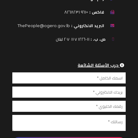
فاكس :
+٩٦١ ٨٢٦٨٢٣١
البريد الالكتروني :
ThePeople@ogero.gov.lb
ص. ب. :
١١-١٢٢٦ ١١٠٧ ٢٠٧٠ لبنان
جرب الأسئلة الشائعة