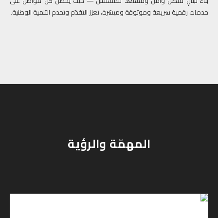
بناء لبنانٍ متصل وآمن ومستعد للمستقبل — حيث يحصل كل مواطن على
خدمات رقمية سريعة وموثوقة وميسّرة، تعزز التقدّم وتخدم التنمية الوطنية.
المهمّة والرؤية