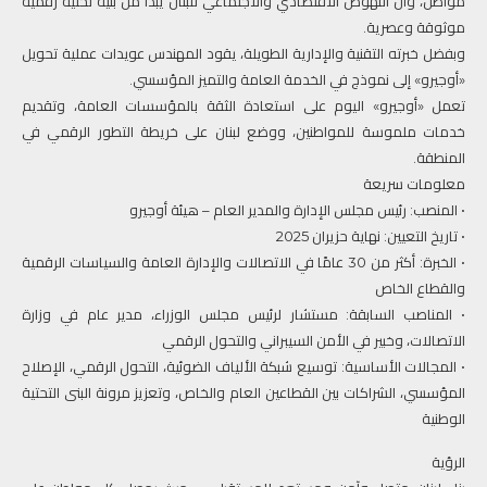
مواطن، وأن النهوض الاقتصادي والاجتماعي للبنان يبدأ من بنية تحتية رقمية
موثوقة وعصرية.
وبفضل خبرته التقنية والإدارية الطويلة، يقود المهندس عويدات عملية تحويل
«أوجيرو» إلى نموذج في الخدمة العامة والتميز المؤسسي.
تعمل «أوجيرو» اليوم على استعادة الثقة بالمؤسسات العامة، وتقديم
خدمات ملموسة للمواطنين، ووضع لبنان على خريطة التطور الرقمي في
المنطقة.
معلومات سريعة
• المنصب: رئيس مجلس الإدارة والمدير العام – هيئة أوجيرو
• تاريخ التعيين: نهاية حزيران 2025
• الخبرة: أكثر من 30 عامًا في الاتصالات والإدارة العامة والسياسات الرقمية
والقطاع الخاص
• المناصب السابقة: مستشار لرئيس مجلس الوزراء، مدير عام في وزارة
الاتصالات، وخبير في الأمن السيبراني والتحول الرقمي
• المجالات الأساسية: توسيع شبكة الألياف الضوئية، التحول الرقمي، الإصلاح
المؤسسي، الشراكات بين القطاعين العام والخاص، وتعزيز مرونة البنى التحتية
الوطنية
الرؤية